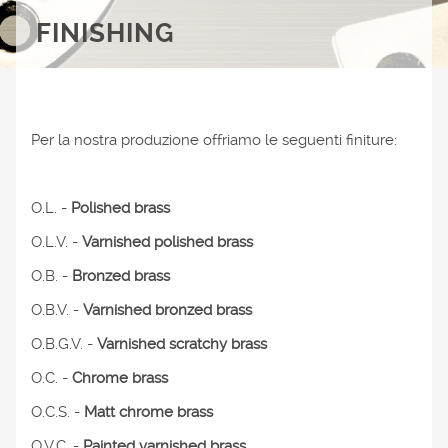
FINISHING
Per la nostra produzione offriamo le seguenti finiture:
O.L. -
Polished brass
O.L.V. -
Varnished polished brass
O.B. -
Bronzed brass
O.B.V. -
Varnished bronzed brass
O.B.G.V. -
Varnished scratchy brass
O.C. -
Chrome brass
O.C.S. -
Matt chrome brass
O.V.C. -
Painted varnished brass