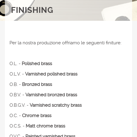
FINISHING
Per la nostra produzione offriamo le seguenti finiture:
O.L. -
Polished brass
O.L.V. -
Varnished polished brass
O.B. -
Bronzed brass
O.B.V. -
Varnished bronzed brass
O.B.G.V. -
Varnished scratchy brass
O.C. -
Chrome brass
O.C.S. -
Matt chrome brass
O.V.C. -
Painted varnished brass